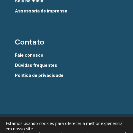
Saiu na mídia
Assessoria de imprensa
Contato
Fale conosco
Dúvidas frequentes
Política de privacidade
Estamos usando cookies para oferecer a melhor experiência
Câmara Brasileira do Livro © 2022 - Todos os direitos
em nosso site.
reservados