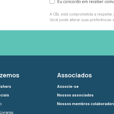
Eu concordo em receber com
A CBL está comprometida a respeitar a
Você pode alterar suas preferências 
azemos
Associados
lishers
Associe-se
ciais
Nossos associados
o
Nossos membros colaborador
ivrarias